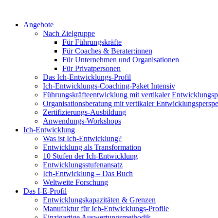
Angebote
Nach Zielgruppe
Für Führungskräfte
Für Coaches & Berater:innen
Für Unternehmen und Organisationen
Für Privatpersonen
Das Ich-Entwicklungs-Profil
Ich-Entwicklungs-Coaching-Paket Intensiv
Führungskräfteentwicklung mit vertikaler Entwicklungsp
Organisationsberatung mit vertikaler Entwicklungsperspe
Zertifizierungs-Ausbildung
Anwendungs-Workshops
Ich-Entwicklung
Was ist Ich-Entwicklung?
Entwicklung als Transformation
10 Stufen der Ich-Entwicklung
Entwicklungsstufenansatz
Ich-Entwicklung – Das Buch
Weltweite Forschung
Das I-E-Profil
Entwicklungskapazitäten & Grenzen
Manufaktur für Ich-Entwicklungs-Profile
Einzigartige Auswertungsmethodik